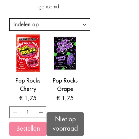
genoemd.
Pop Rocks
Pop Rocks
Cherry
Grape
Prijs
Prijs
€ 1,75
€ 1,75
Niet op
Bestellen
voorraad