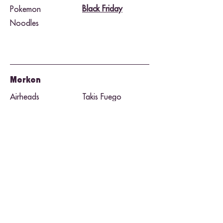
Black Friday​
Pokemon
Noodles
Merken
Airheads
Takis Fuego
Buldak
Toxic Waste
Cheetos
Twix
Herr's
Warheads
Hershey's
Wonka Nerds
Jolly Rancher
Twizzlers
Kit Kat
Pop-Tarts
M&M's
Pringles
Mike & Ike
Reese's
Monster
Skittles