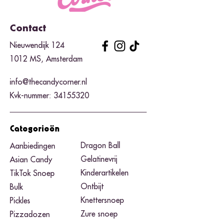
Contact
Nieuwendijk 124
1012 MS, Amsterdam
info@thecandycorner.nl
Kvk-nummer:
34155320
Categorieën
Dragon Ball
Aanbiedingen
Gelatinevrij
Asian Candy
Kinderartikelen
TikTok Snoep
Ontbijt
Bulk
Knettersnoep
Pickles
Zure snoep
Pizzadozen