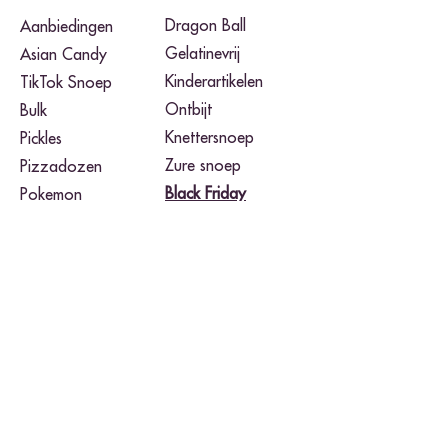
Dragon Ball
Aanbiedingen
Gelatinevrij
Asian Candy
Kinderartikelen
TikTok Snoep
Ontbijt
Bulk
Knettersnoep
Pickles
Zure snoep
Pizzadozen
Black Friday​
Pokemon
Noodles
Merken
Airheads
Takis Fuego
Buldak
Toxic Waste
Cheetos
Twix