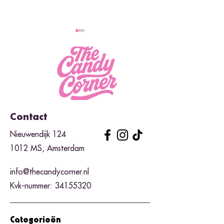
Van zoet tot zuur: Halal
TikTok’s Nieuwst
Contact
snoep voor elke smaak
Wax Candy
Nieuwendijk 124
1012 MS, Amsterdam
info@thecandycorner.nl
Kvk-nummer:
34155320
Categorieën