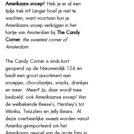
Amerikaans snoep
? Heb je er al een 
tijdje trek in? Langer hoef je niet te 
wachten, want voortaan kun je 
Amerikaans snoep verkrijgen in het 
hartje van Amsterdam bij 
The Candy 
Corner
; 
the sweetest corner of 
Amsterdam.
The Candy Corner is sinds kort 
geopend op de Nieuwendijk 124 en 
biedt een groot assortiment aan 
snoepjes, chocolaatjes, snacks, drankjes 
en meer.. Meer? Ja, daar wordt mee 
bedoeld: ook Amerikaanse snoep! Van 
de welbekende Reese’s, Hershey’s tot 
Wonka, Twizzlers en Jelly Beans.  Al 
deze overheerlijke 
sweets 
worden vanuit 
Amerika geïmporteerd om het 
Amerikaans gevoel van de grote fans in 