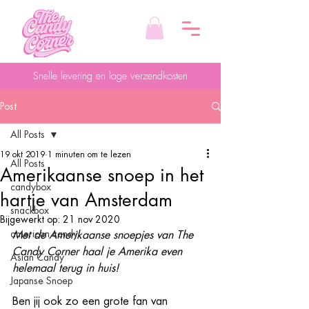
Snelle levering en lage verzendkosten
Post
All Posts
19 okt 2019
1 minuten om te lezen
All Posts
Amerikaanse snoep in het
candybox
hartje van Amsterdam
snackbox
Bijgewerkt op:
21 nov 2020
american candy
Met de Amerikaanse snoepjes van The 
Candy Corner haal je Amerika even 
Asian Candy
helemaal terug in huis!
Japanse Snoep
Ben jij ook zo een grote fan van