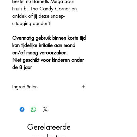
Bestel nu Barnetts Mega Sour
Fruits bij The Candy Corner en
ontdek of jij deze snoep-
uitdaging aandurft!
Overmatig gebruik binnen korte tijd
kan tijdelijke irritatie aan mond
en/of maag veroorzaken.
Niet geschikt voor kinderen onder
de 8 jaar
Ingrediënten
Sugar, Glucose,Citric Acid, Malic
Acid, Bicarbonate of Soda, Flavouring.
Colours : E102, E110, E129, Copper
Cholrophyllin (E141)
Gerelateerde
Excessive consumption within a brief
time period may cause