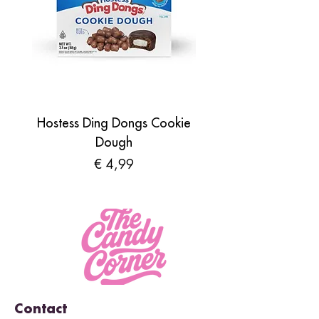
Hostess Ding Dongs Cookie
Sour Shades by N
Dough
Prijs
€ 4,99
Contact