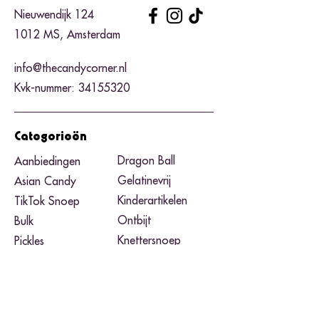
Nieuwendijk 124
1012 MS, Amsterdam
info@thecandycorner.nl
Kvk-nummer:
34155320
Categorieën
Dragon Ball
Aanbiedingen
Gelatinevrij
Asian Candy
Kinderartikelen
TikTok Snoep
Ontbijt
Bulk
Knettersnoep
Pickles
Zure snoep
Pizzadozen
Black Friday​
Pokemon
Noodles