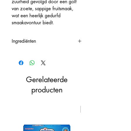
zuurheid gevolgd door een golf
van zoete, sappige fruitsmaak,
wat een heerlijk gedurfd
smaakavontuur biedt.
Ingrediënten
Suiker, glucose-fructosestroop, water,
maïszetmeel, zuurteregelaar (appelzuur,
natriumcitraat), smaakstoffen,
kleurstoffen (zwarte wortelconcentraat,
Gerelateerde
E100, E141)
producten
VEGAN