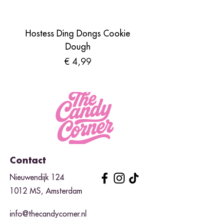
Hostess Ding Dongs Cookie
Sour Shades by N
Dough
Prijs
€ 4,99
Contact
Nieuwendijk 124
1012 MS, Amsterdam
info@thecandycorner.nl