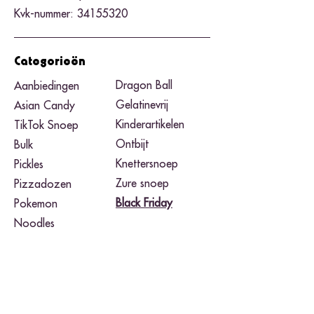
Kvk-nummer:
34155320
Categorieën
Dragon Ball
Aanbiedingen
Gelatinevrij
Asian Candy
Kinderartikelen
TikTok Snoep
Ontbijt
Bulk
Knettersnoep
Pickles
Zure snoep
Pizzadozen
Black Friday​
Pokemon
Noodles
Merken