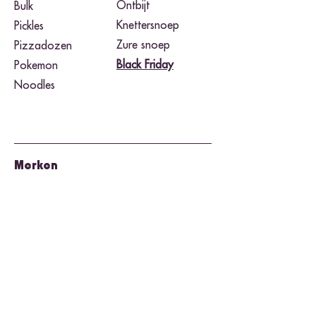
Ontbijt
Bulk
Knettersnoep
Pickles
Zure snoep
Pizzadozen
Black Friday​
Pokemon
Noodles
Merken
Airheads
Takis Fuego
Buldak
Toxic Waste
Cheetos
Twix
Herr's
Warheads
Hershey's
Wonka Nerds
Jolly Rancher
Twizzlers
Kit Kat
Pop-Tarts