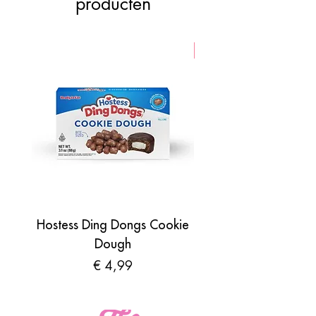
producten
VEGAN
Hostess Ding Dongs Cookie
Sour Shades by N
Dough
Prijs
€ 4,99