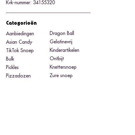
Kvk-nummer:
34155320
Categorieën
Dragon Ball
Aanbiedingen
Gelatinevrij
Asian Candy
Kinderartikelen
TikTok Snoep
Ontbijt
Bulk
Knettersnoep
Pickles
Zure snoep
Pizzadozen
Black Friday​
Pokemon
Noodles
Merken