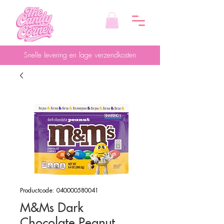
Snelle levering en lage verzendkosten
Productcode: 040000580041
M&Ms Dark
Chocolate Peanut