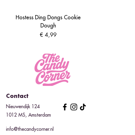
Hostess Ding Dongs Cookie
Sour Shades by N
Dough
Prijs
€ 4,99
Contact
Nieuwendijk 124
1012 MS, Amsterdam
info@thecandycorner.nl