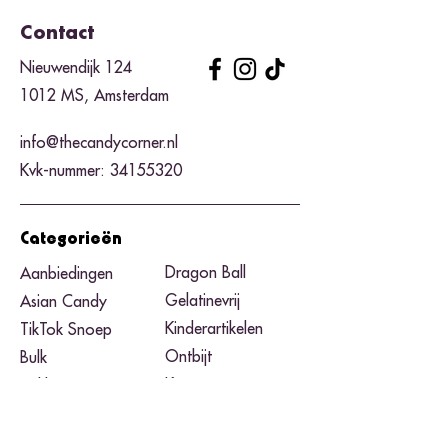
Contact
Nieuwendijk 124
1012 MS, Amsterdam
info@thecandycorner.nl
Kvk-nummer:
34155320
Categorieën
Dragon Ball
Aanbiedingen
Gelatinevrij
Asian Candy
Kinderartikelen
TikTok Snoep
Ontbijt
Bulk
Knettersnoep
Pickles
Zure snoep
Pizzadozen
Black Friday​
Pokemon