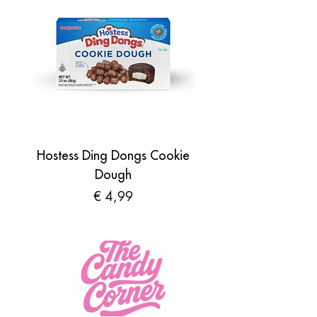
Hostess Ding Dongs Cookie
Sour Shades by N
Dough
Prijs
€ 4,99