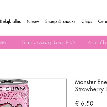
Bekijk alles
Nieuw
Snoep & snacks
Chips
Cere
sten
Gratis verzending boven € 59
Achteraf be
Monster Ene
Strawberry
Prijs
€ 6,50