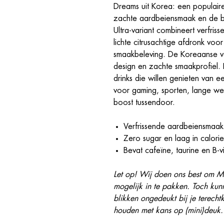
Dreams uit Korea: een populair
zachte aardbeiensmaak en de 
Ultra-variant combineert verfri
lichte citrusachtige afdronk vo
smaakbeleving. De Koreaanse vers
design en zachte smaakprofiel. 
drinks die willen genieten van e
voor gaming, sporten, lange we
boost tussendoor.
Verfrissende aardbeiensmaak
Zero sugar en laag in calori
Bevat cafeïne, taurine en B-v
Let op! Wij doen ons best om M
mogelijk in te pakken. Toch ku
blikken ongedeukt bij je terech
houden met kans op (mini)deuk.