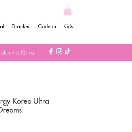
al
Dranken
Cadeau
Kids
talen met Klarna
rgy Korea Ultra
 Dreams