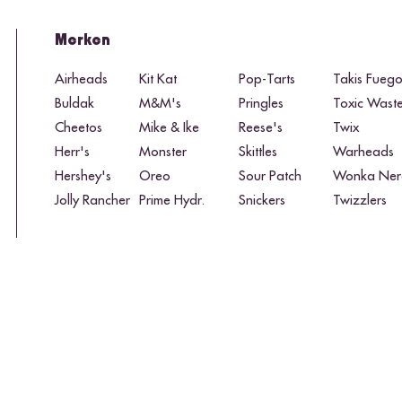
Merken
Airheads
Kit Kat
Pop-Tarts
Takis Fueg
Buldak
M&M's
Pringles
Toxic Wast
Cheetos
Mike & Ike
Reese's
Twix
Herr's
Monster
Skittles
Warheads
Hershey's
Oreo
Sour Patch
Wonka Ner
Jolly Rancher
Prime Hydr.
Snickers
Twizzlers