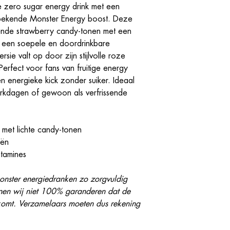
e zero sugar energy drink met een
bekende Monster Energy boost. Deze
ssende strawberry candy-tonen met een
or een soepele en doordrinkbare
ie valt op door zijn stijlvolle roze
Perfect voor fans van fruitige energy
en energieke kick zonder suiker. Ideaal
rkdagen of gewoon als verfrissende
 met lichte candy-tonen
eën
itamines
onster energiedranken zo zorgvuldig
nnen wij niet 100% garanderen dat de
tkomt. Verzamelaars moeten dus rekening