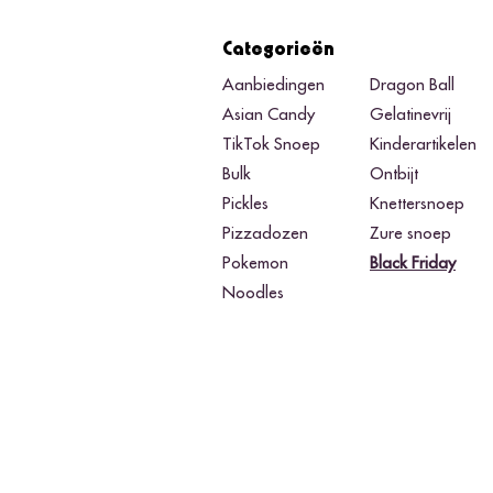
Categorieën
Aanbiedingen
Dragon Ball
Asian Candy
Gelatinevrij
TikTok Snoep
Kinderartikelen
Bulk
Ontbijt
Pickles
Knettersnoep
Pizzadozen
Zure snoep
Pokemon
Black Friday​
Noodles