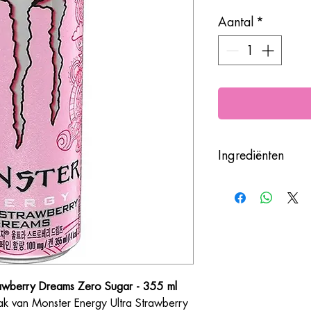
Aantal
*
Ingrediënten
Water, erythritol, zuu
koolstofdioxide, tauri
ginsengextract, L-carn
kaliumsorbaat E202, gr
acesulfaam K E950, ca
E163, zoetstof: sucra
dextrine, zout, inosito
verdikkingsmiddel: xa
rawberry Dreams Zero Sugar - 355 ml
briljantblauw E133, a
aak van Monster Energy Ultra Strawberry