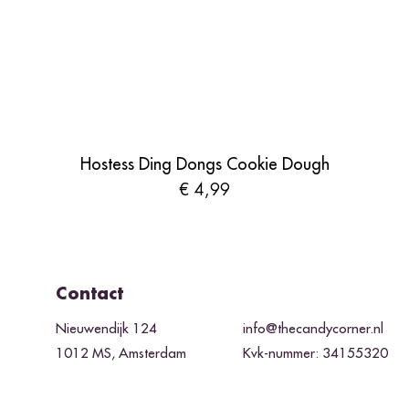
Hostess Ding Dongs Cookie Dough
Prijs
€ 4,99
Contact
Nieuwendijk 124
info@thecandycorner.nl
1012 MS, Amsterdam
Kvk-nummer: 34155320