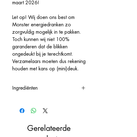
maart 2026!
Let op! Wij doen ons best om
Monster energiedranken zo
zorgvuldig mogelijk in te pakken.
Toch kunnen wij niet 100%
garanderen dat de blikken
ongedeukt bij je terechtkomt.
Verzamelaars moeten dus rekening
houden met kans op (mini)deuk.
Ingrediënten
Koolzuurhoudend water, suiker,
glucose-fructosestroop, zuurteregelaars
(citroenzuur, natriumcitraat), taurine
(0,4%), aroma’s, panax
Gerelateerde
ginsengwortelextract (0,08%),
conserveermiddel (sorbinezuur),