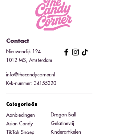
Contact
Nieuwendijk 124
1012 MS, Amsterdam
info@thecandycorner.nl
Kvk-nummer:
34155320
Categorieën
Dragon Ball
Aanbiedingen
Gelatinevrij
Asian Candy
Kinderartikelen
TikTok Snoep