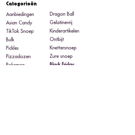
Categorieën
Dragon Ball
Aanbiedingen
Gelatinevrij
Asian Candy
Kinderartikelen
TikTok Snoep
Ontbijt
Bulk
Knettersnoep
Pickles
Zure snoep
Pizzadozen
Black Friday​
Pokemon
Noodles
Merken
Airheads
Takis Fuego
Buldak
Toxic Waste