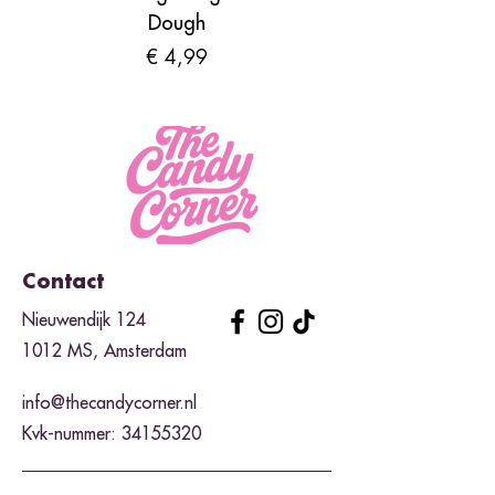
Dough
Prijs
€ 4,99
Contact
Nieuwendijk 124
1012 MS, Amsterdam
info@thecandycorner.nl
Kvk-nummer:
34155320