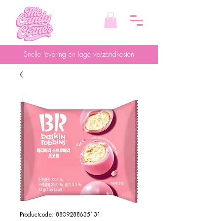
Snelle levering en lage verzendkosten
Productcode: 8809288635131