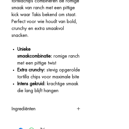
tortillachips combineren de romige
smaak van ranch met een pittige
kick waar Takis bekend om staat.
Perfect voor wie houdt van bold,
crunchy en extra smaakvol
snacken.
Unieke
smaakcombinatie:
romige ranch
met een pittige twist
Extra crunchy:
stevig opgerolde
tortilla chips voor maximale bite
Intens gekruid:
krachtige smaak
die lang blijft hangen
Ingrediënten
gemodificeerd maïsmeel (eu en Noord
Amerika), plantaardig vet en olie (palm