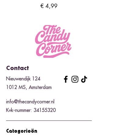
Prijs
€ 4,99
Contact
Nieuwendijk 124
1012 MS, Amsterdam
info@thecandycorner.nl
Kvk-nummer:
34155320
Categorieën