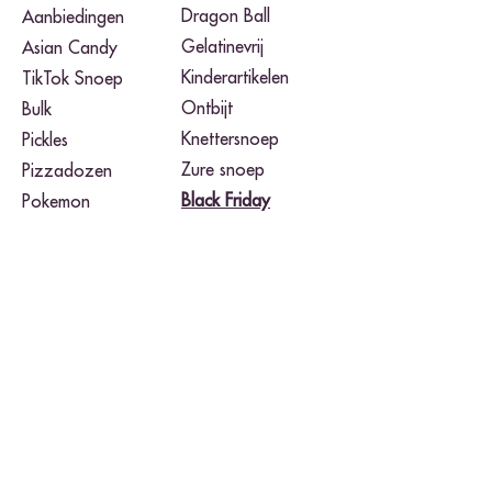
Dragon Ball
Aanbiedingen
Gelatinevrij
Asian Candy
Kinderartikelen
TikTok Snoep
Ontbijt
Bulk
Knettersnoep
Pickles
Zure snoep
Pizzadozen
Black Friday​
Pokemon
Noodles
Merken
Airheads
Takis Fuego
Buldak
Toxic Waste
Cheetos
Twix
Herr's
Warheads