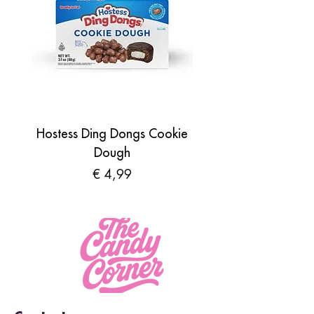
Hostess Ding Dongs Cookie
Sour Shades by N
Dough
Prijs
€ 4,99