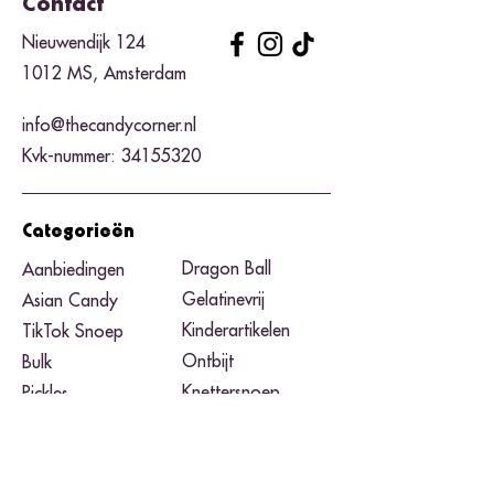
Contact
Nieuwendijk 124
1012 MS, Amsterdam
info@thecandycorner.nl
Kvk-nummer:
34155320
Categorieën
Dragon Ball
Aanbiedingen
Gelatinevrij
Asian Candy
Kinderartikelen
TikTok Snoep
Ontbijt
Bulk
Knettersnoep
Pickles
Zure snoep
Pizzadozen
Black Friday​
Pokemon
Noodles