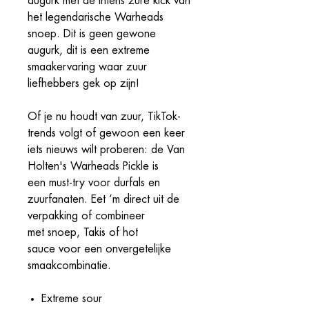
augurk met de intens zure kick van
het legendarische Warheads
snoep. Dit is geen gewone
augurk, dit is een extreme
smaakervaring waar zuur
liefhebbers gek op zijn!
Of je nu houdt van zuur, TikTok-
trends volgt of gewoon een keer
iets nieuws wilt proberen: de Van
Holten's Warheads Pickle is
een must-try voor durfals en
zuurfanaten. Eet ‘m direct uit de
verpakking of combineer
met snoep, Takis of hot
sauce voor een onvergetelijke
smaakcombinatie.
Extreme sour