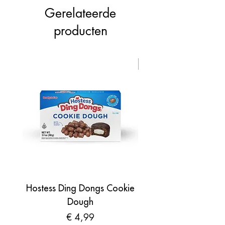
Gerelateerde
producten
VEGAN
Hostess Ding Dongs Cookie
Sour Shades by N
Dough
Prijs
€ 4,99