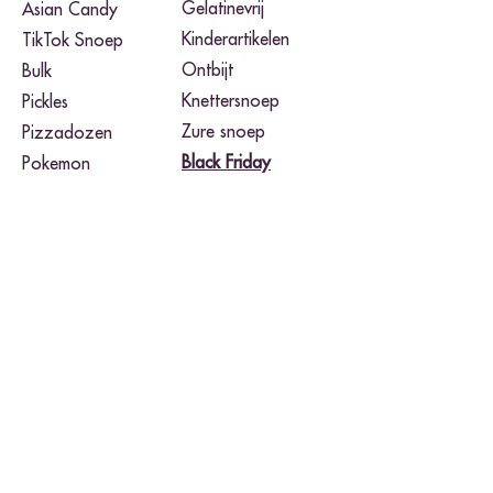
Gelatinevrij
Asian Candy
Kinderartikelen
TikTok Snoep
Ontbijt
Bulk
Knettersnoep
Pickles
Zure snoep
Pizzadozen
Black Friday​
Pokemon
Noodles
Merken
Airheads
Takis Fuego
Buldak
Toxic Waste
Cheetos
Twix
Herr's
Warheads
Hershey's
Wonka Nerds