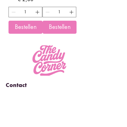
Bestellen
Bestellen
Contact
Nieuwendijk 124
1012 MS, Amsterdam
info@thecandycorner.nl
Kvk-nummer:
34155320