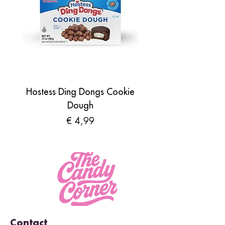
Hostess Ding Dongs Cookie
Sour Shades by N
Dough
Prijs
€ 4,99
Contact