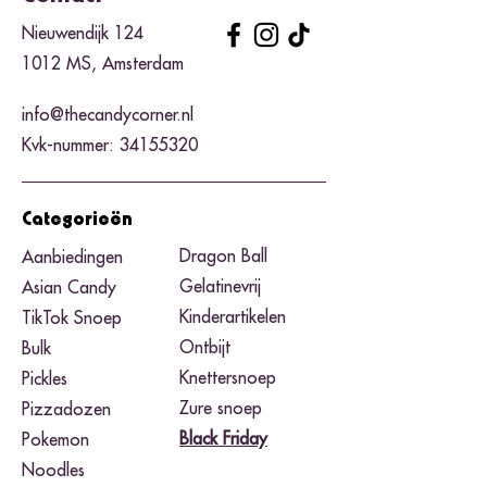
Nieuwendijk 124
1012 MS, Amsterdam
info@thecandycorner.nl
Kvk-nummer:
34155320
Categorieën
Dragon Ball
Aanbiedingen
Gelatinevrij
Asian Candy
Kinderartikelen
TikTok Snoep
Ontbijt
Bulk
Knettersnoep
Pickles
Zure snoep
Pizzadozen
Black Friday​
Pokemon
Noodles