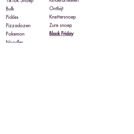
Kinderartikelen
TikTok Snoep
Ontbijt
Bulk
Knettersnoep
Pickles
Zure snoep
Pizzadozen
Black Friday​
Pokemon
Noodles
Merken
Airheads
Takis Fuego
Buldak
Toxic Waste
Cheetos
Twix
Herr's
Warheads
Hershey's
Wonka Nerds
Jolly Rancher
Twizzlers