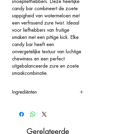
snoepliefhebbers. Deze heerlijke
candy bar combineert de zoete
sappigheid van watermeloen met
een verfrissend zure twist. Ideaal
voor liefhebbers van fruitige
smaken met een pittige kick. Elke
candy bar heeft een
onvergetelijke textuur van luchtige
chewiness en een perfect
uitgebalanceerde zure en zoete
smaakcombinatie.
Ingrediënten
suiker, glucosestroop, maltodextrine,
dextrose, gemodificeerd
voedselzetmeel, citroenzuur, palmolie,
bevat minder dan 2% van: water,
Gerelateerde
kunstmatige aroma's, kleurstoffen