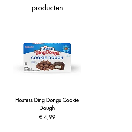
(E129, E133, E110, E102). Bevat een
producten
biotechnologisch voedselingrediënt.
VEGAN
Hostess Ding Dongs Cookie
Sour Shades by N
Dough
Prijs
€ 4,99