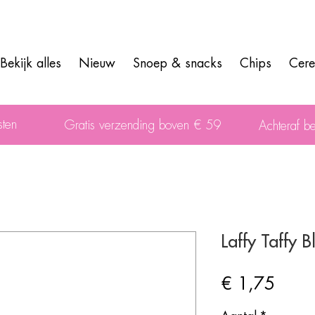
Bekijk alles
Nieuw
Snoep & snacks
Chips
Cere
sten
Gratis verzending boven € 59
Achteraf be
Laffy Taffy 
Prijs
€ 1,75