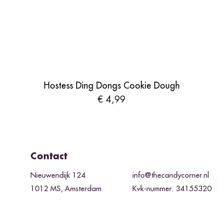
Hostess Ding Dongs Cookie Dough
Prijs
€ 4,99
Contact
Nieuwendijk 124
info@thecandycorner.nl
1012 MS, Amsterdam
Kvk-nummer: 34155320