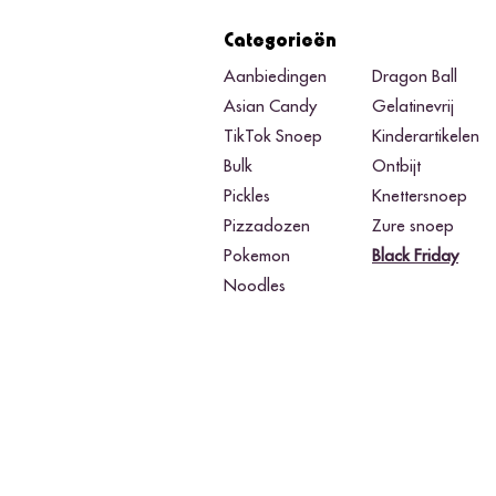
Categorieën
Aanbiedingen
Dragon Ball
Asian Candy
Gelatinevrij
TikTok Snoep
Kinderartikelen
Bulk
Ontbijt
Pickles
Knettersnoep
Pizzadozen
Zure snoep
Pokemon
Black Friday​
Noodles