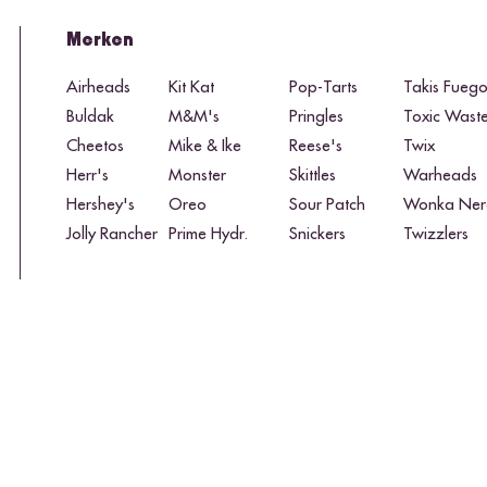
Merken
Airheads
Kit Kat
Pop-Tarts
Takis Fueg
Buldak
M&M's
Pringles
Toxic Wast
Cheetos
Mike & Ike
Reese's
Twix
Herr's
Monster
Skittles
Warheads
Hershey's
Oreo
Sour Patch
Wonka Ner
Jolly Rancher
Prime Hydr.
Snickers
Twizzlers