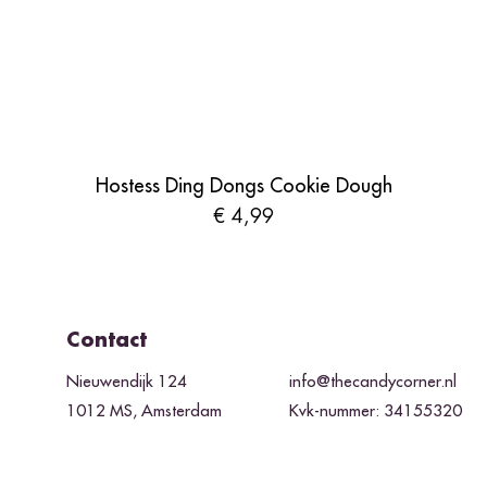
Hostess Ding Dongs Cookie Dough
Prijs
€ 4,99
Contact
Nieuwendijk 124
info@thecandycorner.nl
1012 MS, Amsterdam
Kvk-nummer: 34155320