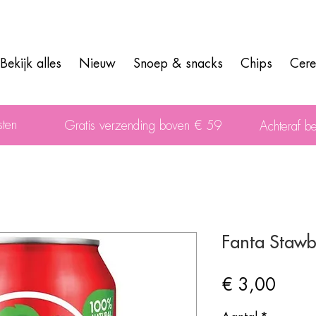
Bekijk alles
Nieuw
Snoep & snacks
Chips
Cere
sten
Gratis verzending boven € 59
Achteraf be
Fanta Stawb
Prijs
€ 3,00