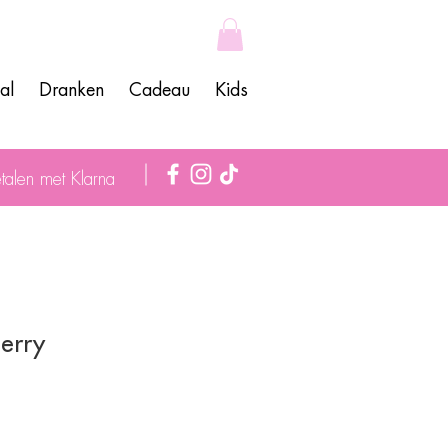
al
Dranken
Cadeau
Kids
talen met Klarna
erry