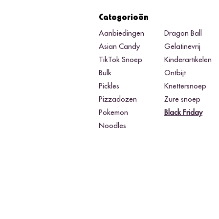
Categorieën
Aanbiedingen
Dragon Ball
Asian Candy
Gelatinevrij
TikTok Snoep
Kinderartikelen
Bulk
Ontbijt
Pickles
Knettersnoep
Pizzadozen
Zure snoep
Pokemon
Black Friday​
Noodles