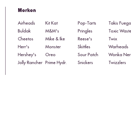
Merken
Airheads
Kit Kat
Pop-Tarts
Takis Fueg
Buldak
M&M's
Pringles
Toxic Wast
Cheetos
Mike & Ike
Reese's
Twix
Herr's
Monster
Skittles
Warheads
Hershey's
Oreo
Sour Patch
Wonka Ner
Jolly Rancher
Prime Hydr.
Snickers
Twizzlers