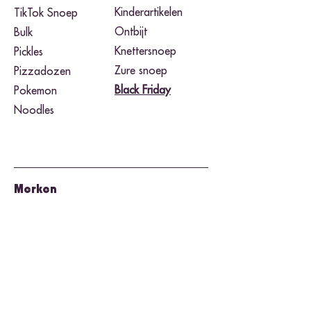
Kinderartikelen
TikTok Snoep
Ontbijt
Bulk
Knettersnoep
Pickles
Zure snoep
Pizzadozen
Black Friday​
Pokemon
Noodles
Merken
Airheads
Takis Fuego
Buldak
Toxic Waste
Cheetos
Twix
Herr's
Warheads
Hershey's
Wonka Nerds
Jolly Rancher
Twizzlers