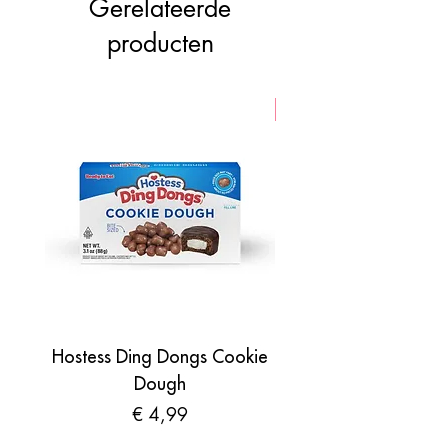
Gerelateerde
producten
VEGAN
Hostess Ding Dongs Cookie
Sour Shades by N
Dough
Prijs
€ 4,99