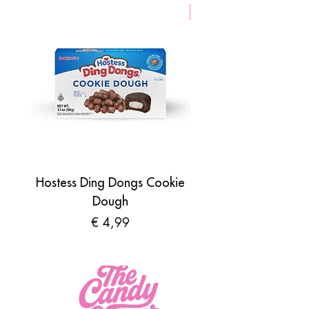
VEGAN
Hostess Ding Dongs Cookie
Sour Shades by N
Dough
Prijs
€ 4,99