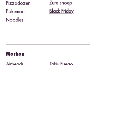
Zure snoep
Pizzadozen
Black Friday​
Pokemon
Noodles
Merken
Airheads
Takis Fuego
Buldak
Toxic Waste
Cheetos
Twix
Herr's
Warheads
Hershey's
Wonka Nerds
Jolly Rancher
Twizzlers
Kit Kat
Pop-Tarts
M&M's
Pringles
Mike & Ike
Reese's