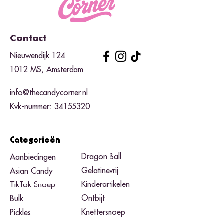
Contact
Nieuwendijk 124
1012 MS, Amsterdam
info@thecandycorner.nl
Kvk-nummer:
34155320
Categorieën
Dragon Ball
Aanbiedingen
Gelatinevrij
Asian Candy
Kinderartikelen
TikTok Snoep
Ontbijt
Bulk
Knettersnoep
Pickles