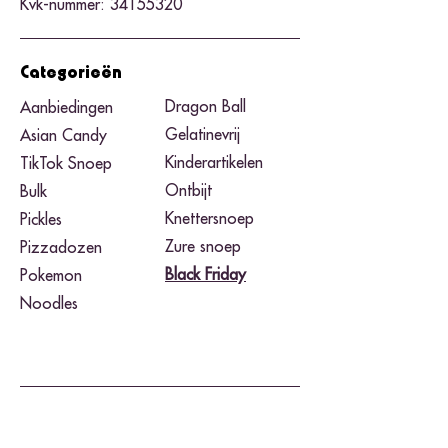
Kvk-nummer:
34155320
Categorieën
Dragon Ball
Aanbiedingen
Gelatinevrij
Asian Candy
Kinderartikelen
TikTok Snoep
Ontbijt
Bulk
Knettersnoep
Pickles
Zure snoep
Pizzadozen
Black Friday​
Pokemon
Noodles
Merken