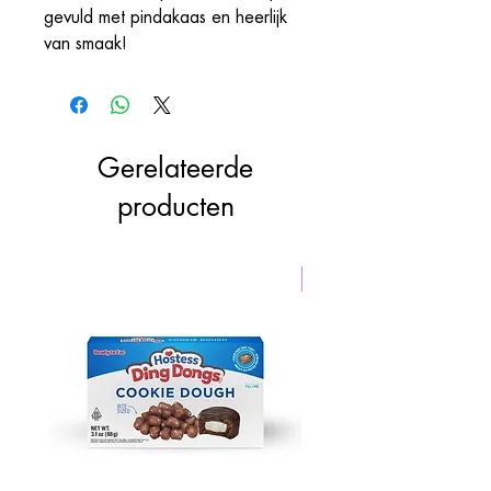
gevuld met pindakaas en heerlijk
van smaak!
Gerelateerde
producten
VEGAN