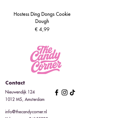
Hostess Ding Dongs Cookie
Sour Shades by N
Dough
Prijs
€ 4,99
Contact
Nieuwendijk 124
1012 MS, Amsterdam
info@thecandycorner.nl