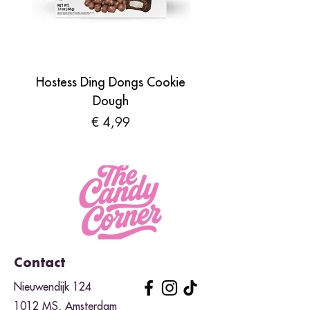
Hostess Ding Dongs Cookie
Sour Shades by N
Dough
Prijs
€ 4,99
Contact
Nieuwendijk 124
1012 MS, Amsterdam