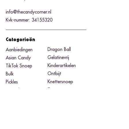
info@thecandycorner.nl
Kvk-nummer:
34155320
Categorieën
Dragon Ball
Aanbiedingen
Gelatinevrij
Asian Candy
Kinderartikelen
TikTok Snoep
Ontbijt
Bulk
Knettersnoep
Pickles
Zure snoep
Pizzadozen
Black Friday​
Pokemon
Noodles