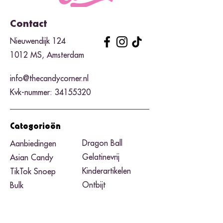
Contact
Nieuwendijk 124
1012 MS, Amsterdam
info@thecandycorner.nl
Kvk-nummer:
34155320
Categorieën
Dragon Ball
Aanbiedingen
Gelatinevrij
Asian Candy
Kinderartikelen
TikTok Snoep
Ontbijt
Bulk
Knettersnoep
Pickles
Zure snoep
Pizzadozen