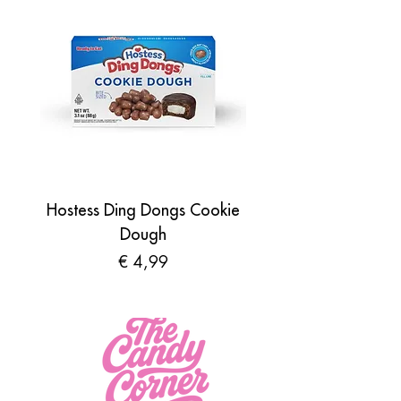
Hostess Ding Dongs Cookie
Sour Shades by N
Dough
Prijs
€ 4,99