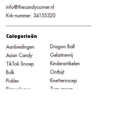
info@thecandycorner.nl
Kvk-nummer:
34155320
Categorieën
Dragon Ball
Aanbiedingen
Gelatinevrij
Asian Candy
Kinderartikelen
TikTok Snoep
Ontbijt
Bulk
Knettersnoep
Pickles
Zure snoep
Pizzadozen
Black Friday​
Pokemon
Noodles