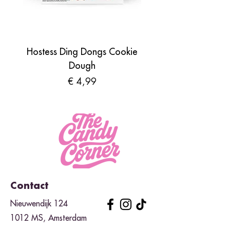
Hostess Ding Dongs Cookie
Sour Shades by N
Dough
Prijs
€ 4,99
Contact
Nieuwendijk 124
1012 MS, Amsterdam